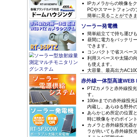
IPカメラからの映像を
PCやスマートフォンの
簡単に見ることができ
ソーラー発電機
簡単組立てで持ち運び
昼間に電力をバッテリ
できます。
コンパクトで省スペー
利用スペースや太陽の
も使えます。
大容量、最高出力AC100
赤外線一体型高速WEB 
PTZカメラと赤外線投
す。
100mまでの赤外線投
内蔵し、あらゆる野外
あらかじめ所定の位置
時に映像をそのポイン
カメラと赤外線投光器
ラが向いても赤外線投光