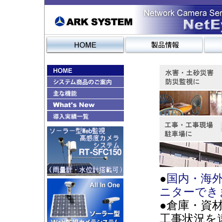
●
国内・海
ニターでき
●倉庫・資
工事状況を