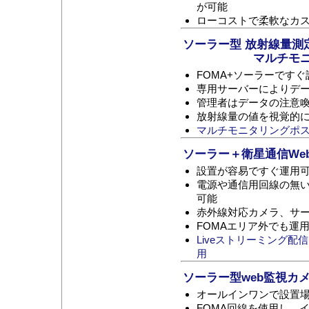
が可能
ローコストで柔軟なカ
ソーラー型 放射線量測
マルチモニタリ
FOMA+ソーラーです
専用サーバーによりデ
管理者はデータの注意
放射線量の値を視覚的
マルチモニタリングポ
ソーラー＋衛星通信We
設置が容易ですぐ運用
電源や通信用回線の無
可能
赤外線対応カメラ、サ
FOMAエリア外でも運
Liveストリーミング配
用
ソーラー型web監視カ
オールインワンで設置
FOMA回線を使用し、