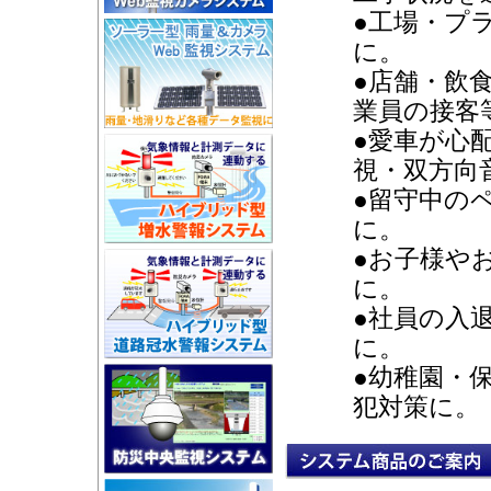
●工場・プ
に。
●店舗・飲
業員の接客
●愛車が心
視・双方向
●留守中の
に。
●お子様や
に。
●社員の入
に。
●幼稚園・
犯対策に。