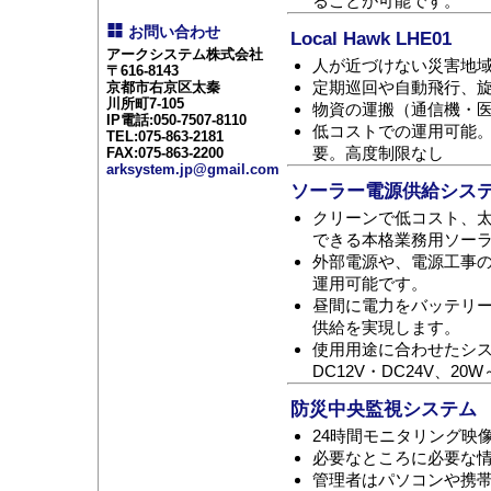
ることが可能です。
お問い合わせ
Local Hawk LHE01
アークシステム株式会社
人が近づけない災害地
〒616-8143
定期巡回や自動飛行、
京都市右京区太秦
川所町7-105
物資の運搬（通信機・
IP電話:050-7507-8110
低コストでの運用可能
TEL:075-863-2181
要。高度制限なし
FAX:075-863-2200
arksystem.jp@gmail.com
ソーラー電源供給シス
クリーンで低コスト、
できる本格業務用ソー
外部電源や、電源工事
運用可能です。
昼間に電力をバッテリ
供給を実現します。
使用用途に合わせたシステ
DC12V・DC24V、20
防災中央監視システム
24時間モニタリング映
必要なところに必要な
管理者はパソコンや携