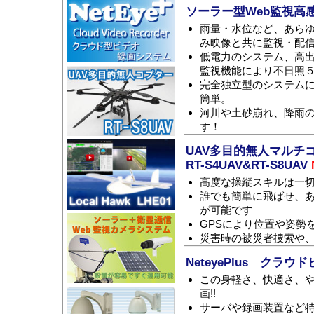
ソーラー型Web監視高
雨量・水位など、あら
み映像と共に監視・配
低電力のシステム、高
監視機能により不日照
完全独立型のシステム
簡単。
河川や土砂崩れ、降雨
す！
UAV多目的無人マルチ
RT-S4UAV&RT-S8UAV
高度な操縦スキルは一
誰でも簡単に飛ばせ、
が可能です
GPSにより位置や姿勢
災害時の被災者捜索や
NeteyePlus クラ
この身軽さ、快適さ、や
画!!
サーバや録画装置など