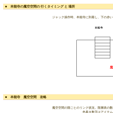
■ 本能寺の魔空空間の 行くタイミング と 場所
ジャック操作時、本能寺に到着し、下の赤い
■ 本能寺 魔空空間 攻略
魔空空間の階ごとのリンク状況。階層表の数
色着き数字はアイテム