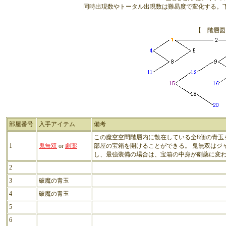
同時出現数やトータル出現数は難易度で変化する。
【 階層図
部屋番号
入手アイテム
備考
この魔空空間階層内に散在している全8個の青玉
1
鬼無双
or
劇薬
部屋の宝箱を開けることができる。 鬼無双はジ
し、最強装備の場合は、宝箱の中身が劇薬に変
2
3
破魔の青玉
4
破魔の青玉
5
6