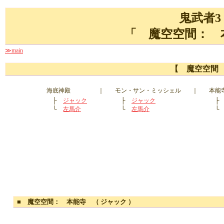
鬼武者3
「 魔空空間： 
≫main
【 魔空空間
海底神殿
｜
モン・サン・ミッシェル
｜
本能
├
ジャック
├
ジャック
└
左馬介
└
左馬介
■ 魔空空間： 本能寺 （ ジャック ）