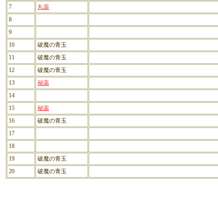
7
丸薬
8
9
10
破魔の青玉
11
破魔の青玉
12
破魔の青玉
13
秘薬
14
15
秘薬
16
破魔の青玉
17
18
19
破魔の青玉
20
破魔の青玉