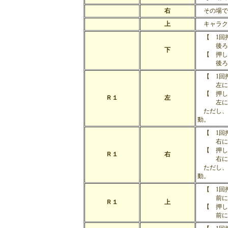
右
その場で
上
キャラク
【 1回
後ろに
下
【 押し
後ろにす
【 1回
左にす
【 押し
Ｒ１
左
左にすば
ただし、
動。
【 1回
右にす
【 押し
Ｒ１
右
右にすば
ただし、
動。
【 1回
前にす
Ｒ１
上
【 押し
前にすば