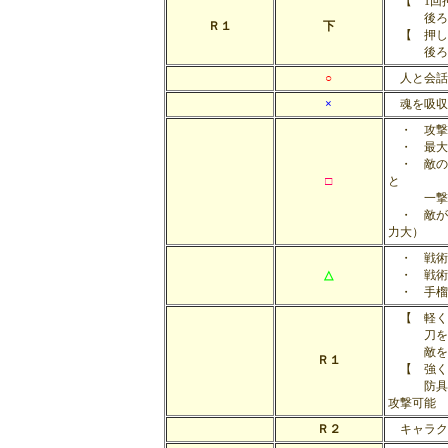
【 1回
後ろに
Ｒ１
下
【 押し
後ろにす
○
人と会話
×
魂を吸収
・ 攻撃
・ 最大
・ 敵の
□
と
一撃必殺
・ 敵が
力大）
・ 戦術
△
・ 戦術
・ 手榴
【 軽く
刀を構え
敵をロッ
Ｒ１
【 強く
防具の篭
攻撃可能
Ｒ２
キャラクタ