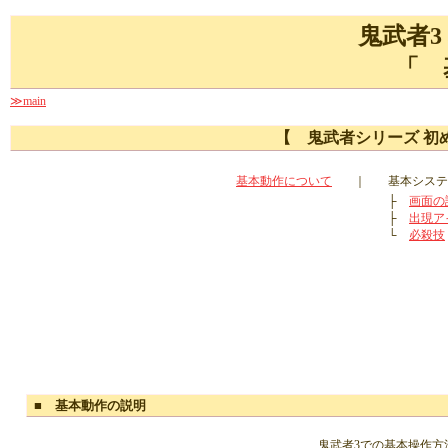
鬼武者3
「 
≫main
【 鬼武者シリーズ 初
基本動作について
｜
基本システ
├
画面の
├
出現ア
└
必殺技
■ 基本動作の説明
鬼武者3での基本操作方