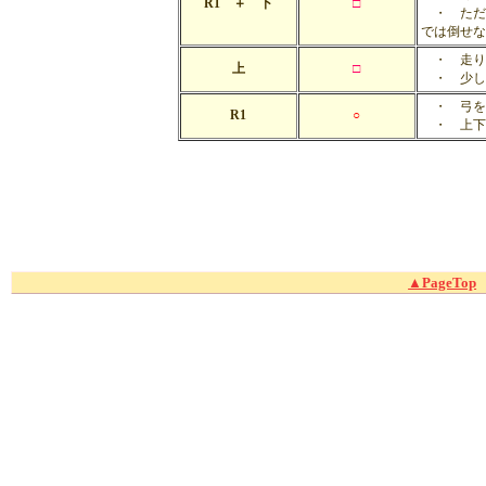
R1 ＋ 下
□
・ ただ
では倒せな
・ 走り
上
□
・ 少し
・ 弓を
R1
○
・ 上下
▲PageTop