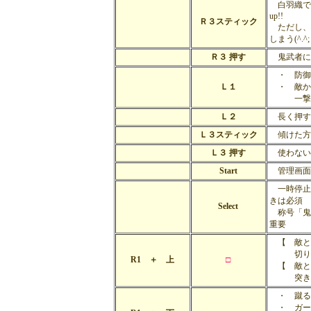
白羽織で
up!!
Ｒ３スティック
ただし、
しまう(^.^;
Ｒ３ 押す
鬼武者に
・ 防御
Ｌ１
・ 敵か
一撃必殺
Ｌ２
長く押す
Ｌ３スティック
傾けた方
Ｌ３ 押す
使わない
Start
管理画面
一時停止
きは必須
Select
称号「鬼
重要
【 敵と
切り上
R1 ＋ 上
□
【 敵と
突き攻撃
・ 蹴る
・ ガー