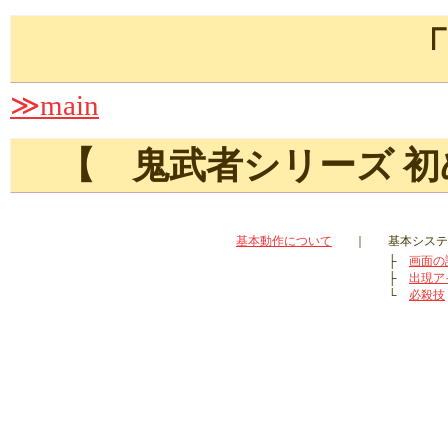
≫main
【 鬼武者シリーズ 
基本動作について
｜
基本システ
├
画面の
├
出現ア
└
必殺技