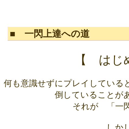
■ 一閃上達への道
【 はじ
何も意識せずにプレイしている
倒していることが
それが 「一
しか