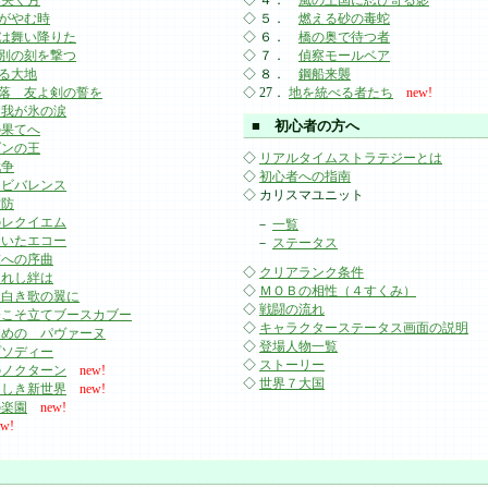
 哭く月
◇ ４．
風の王国に忍び寄る影
がやむ時
◇ ５．
燃える砂の毒蛇
は舞い降りた
◇ ６．
橋の奥で待つ者
別の刻を撃つ
◇ ７．
偵察モールベア
る大地
◇ ８．
鋼船来襲
落 友よ剣の誓を
◇ 27．
地を統べる者たち
new!
よ我が氷の涙
■ 初心者の方へ
の果てへ
ダンの王
◇
リアルタイムストラテジーとは
戦争
◇
初心者への指南
ンビバレンス
◇ カリスマユニット
攻防
のレクイエム
－
一覧
ついたエコー
－
ステータス
末への序曲
◇
クリアランク条件
されし絆は
◇
ＭＯＢの相性（４すくみ）
 白き歌の翼に
◇
戦闘の流れ
今こそ立てブースカブー
◇
キャラクターステータス画面の説明
ための パヴァーヌ
◇
登場人物一覧
プソディー
◇
ストーリー
のノクターン
new!
◇
世界７大国
らしき新世界
new!
の楽園
new!
ew!