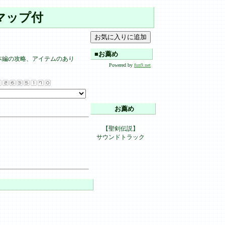
マップ付
■お薦め
。本編の攻略、アイテムのあり
Powered by
fun9.net
お薦め
【聖剣伝説】
サウンドトラック