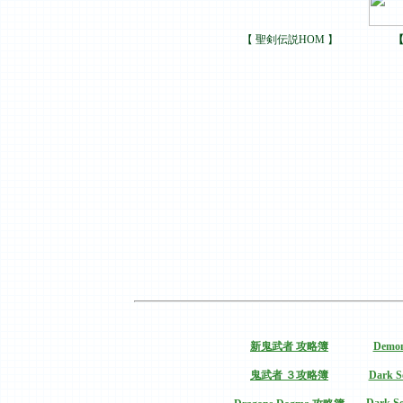
【 聖剣伝説HOM 】
【
新鬼武者 攻略簿
Demo
鬼武者 ３攻略簿
Dark 