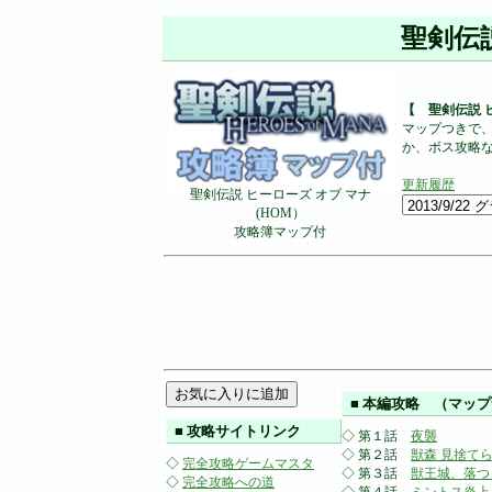
聖剣伝
【 聖剣伝説 
マップつきで、
か、ボス攻略
更新履歴
聖剣伝説 ヒーローズ オブ マナ
(HOM）
攻略簿マップ付
■ 本編攻略 （マッ
■ 攻略サイトリンク
◇ 第１話
夜襲
◇ 第２話
獣森 見捨て
◇
完全攻略ゲームマスタ
◇ 第３話
獣王城、落つ
◇
完全攻略への道