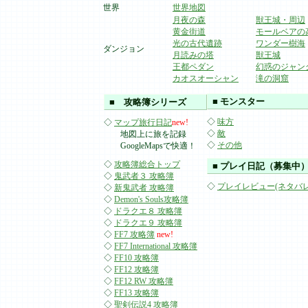
世界
世界地図
月夜の森
獣王城・周辺
黄金街道
モールベアの
光の古代遺跡
ワンダー樹海
ダンジョン
月読みの塔
獣王城
王都ペダン
幻惑のジャン
カオスオーシャン
滝の洞窟
■ モンスター
■ 攻略簿シリーズ
◇
味方
◇
マップ旅行日記
new!
◇
敵
地図上に旅を記録
◇
その他
GoogleMapsで快適！
◇
攻略簿総合トップ
■ プレイ日記（募集中
◇
鬼武者３ 攻略簿
◇
プレイレビュー(ネタバレ
◇
新鬼武者 攻略簿
◇
Demon's Souls攻略簿
◇
ドラクエ８ 攻略簿
◇
ドラクエ９ 攻略簿
◇
FF7 攻略簿
new!
◇
FF7 International 攻略簿
◇
FF10 攻略簿
◇
FF12 攻略簿
◇
FF12 RW 攻略簿
◇
FF13 攻略簿
◇
聖剣伝説4 攻略簿