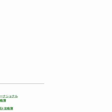
ンターナショナル
略簿
説4 攻略簿