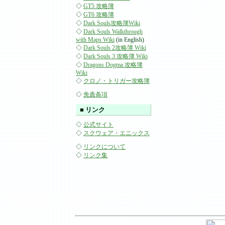
◇
GT5 攻略簿
◇
GT6 攻略簿
◇
Dark Souls攻略簿Wiki
◇
Dark Souls Walkthrough
with Maps Wiki
(in English)
◇
Dark Souls 2攻略簿 Wiki
◇
Dark Souls 3 攻略簿 Wiki
◇
Dragons Dogma 攻略簿
Wiki
◇
クロノ・トリガー攻略簿
◇
免責条項
■ リンク
◇
公式サイト
◇
スクウェア・エニックス
◇
リンクについて
◇
リンク集