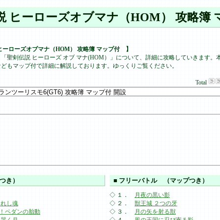
説 ヒーローズオブマナ（HOM） 攻略簿 
ヒーローズオブマナ（HOM） 攻略簿 マップ付 】
「聖剣伝説 ヒーローズ オブ マナ(HOM）」について、詳細に攻略していきます
などもマップ付で詳細に解説しております。ゆっくりご覧ください。
Total
プつき）
■ フリーバトル （マップつき）
◇ １．
月夜の黒い影
られし魂
◇ ２．
獣王城 ２つの牙
！ペダンの胎動
◇ ３．
月の矢を射る獣