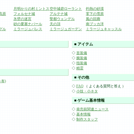
月明かりの村ミントス
空中城砦ローラント
灼熱の砂漠
高原
フォルセナ城
アルテナ城
零下の雪原
氷壁の迷宮
聖都ウェンデル
風の回廊
砂の要塞ナバール
天の頂
南ブッカ洋
グル
ミラージュパレス
ミラージュガーデン
ミラージュキャッスル
■ アイテム
◇
首装備
◇
腕装備
◇
指装備
◇
精霊
）
■ その他
有)
◇
FAQ
（ よくある質問と答え ）
◇
小技・小ネタ
■ ゲーム基本情報
◇
発売前関連ニュース
◇
基本情報
◇
制作スタッフ