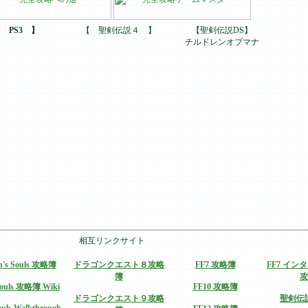
 PS3 】
【 聖剣伝説４ 】
【聖剣伝説DS】
チルドレンオブマナ
相互リンクサイト
n's Souls 攻略簿
ドラゴンクエスト８攻略
FF7 攻略簿
FF7 イ
簿
攻
Souls 攻略簿 Wiki
FF10 攻略簿
ドラゴンクエスト９攻略
聖剣伝