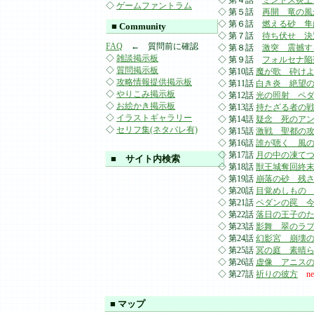
◇ 第４話
ミントス炎上
◇
ゲームファントラム
◇ 第５話
再開 竜の風
◇ 第６話
燃える砂 隼
■ Community
◇ 第７話
待ち伏せ 決
FAQ
← 質問前に確認
◇ 第８話
激突 震撼す
◇
雑談掲示板
◇ 第９話
フォルセナ陥
◇
質問掲示板
◇ 第10話
魔が歌 砕け
◇
攻略情報提供掲示板
◇ 第11話
白き炎 絶望
◇
やりこみ掲示板
◇ 第12話
光の照射 ペ
◇
お絵かき掲示板
◇ 第13話
持たざる者の
◇
イラストギャラリー
◇ 第14話
疑念 死のア
◇
セリフ集(ネタバレ有)
◇ 第15話
激戦 聖都の
◇ 第16話
誰が聴く 風
◇ 第17話
月の中の凍て
■ サイト内検索
◇ 第18話
獣王城奪回終
◇ 第19話
崩落の砂 残
◇ 第20話
目覚めしもの
◇ 第21話
ペダンの罠 
◇ 第22話
落日の王子の
◇ 第23話
影舞 翠のラ
◇ 第24話
幻影宮 崩壊
◇ 第25話
冥の庭 素晴
◇ 第26話
虚像 アニス
◇ 第27話
祈りの彼方
n
■ マップ