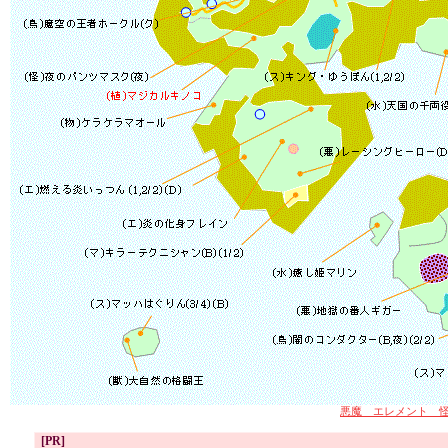
悪魔
エレメント
[PR]