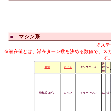
■
マシン系
※ステ
※潜在値とは、滞在ターン数を決める数値で、ス
す
潜
名前
あだ名
モンスター名
在
宝
値
機械兵ロビン
ロビン
キラーマシン
1.0
銀