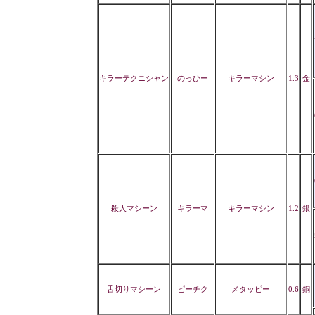
キラーテクニシャン
のっひー
キラーマシン
1.3
金
殺人マシーン
キラーマ
キラーマシン
1.2
銀
舌切りマシーン
ピーチク
メタッピー
0.6
銅