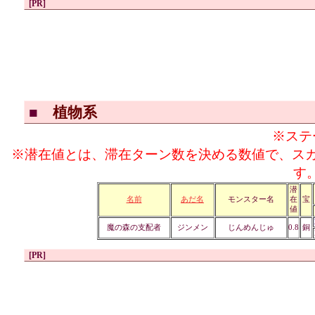
[PR]
■
植物系
※ステ
※潜在値とは、滞在ターン数を決める数値で、ス
す
潜
名前
あだ名
モンスター名
在
宝
値
魔の森の支配者
ジンメン
じんめんじゅ
0.8
銅
[PR]