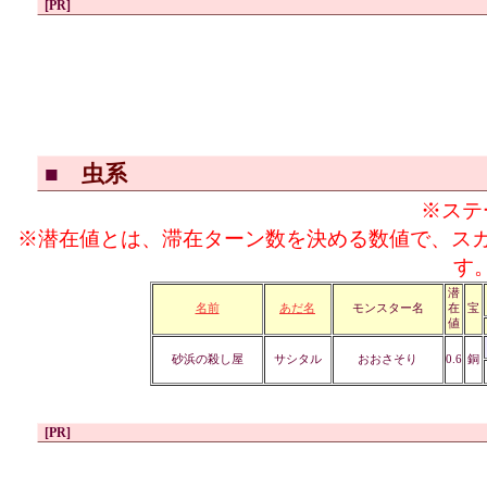
[PR]
■
虫系
※ステ
※潜在値とは、滞在ターン数を決める数値で、ス
す
潜
名前
あだ名
モンスター名
在
宝
値
砂浜の殺し屋
サシタル
おおさそり
0.6
銅
[PR]