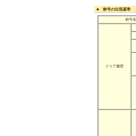
■ 称号の出現基準
称号
クリア履歴