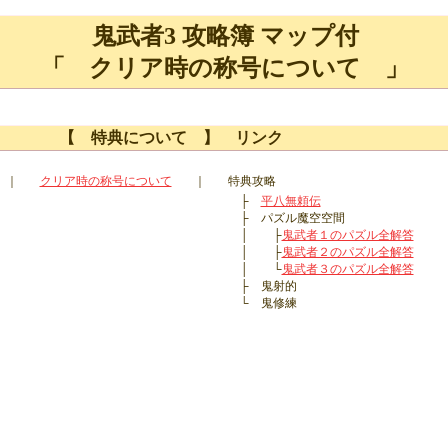
鬼武者3 攻略簿 マップ付
「 クリア時の称号について 」
【 特典について 】 リンク
｜
クリア時の称号について
｜
特典攻略
├
平八無頼伝
├ パズル魔空空間
│ ├
鬼武者１のパズル全解答
│ ├
鬼武者２のパズル全解答
│ └
鬼武者３のパズル全解答
├ 鬼射的
└ 鬼修練