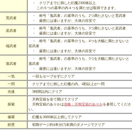
・ クリアまでに倒した幻魔2300体以上
この５つの基準の内４つを満たせば取得できます。
・ 称号「鬼武者」の基準のうち、2つ満たさないと荒武者
荒武者
・ 厳密には違いますが、大体の目安で
・ 称号「鬼武者」の基準のうち、3つ満たさないと若武者
若武者
・ 厳密には違いますが、大体の目安で
・ 称号「鬼武者」の基準のうち、4つを大幅に満たさないと
端武者
若武者
・ 厳密には違いますが、大体の目安で
・ 称号「鬼武者」の基準のうち、5つを大幅に満たさないと
落武者
落武者
・ 厳密には違いますが、大体の目安で
一気
一回もセーブせずにクリア
一閃
クリアまでに倒した幻魔の内、4割以上が一閃
光速
5時間以内にクリア
天狗宝箱を全て開けてクリア
探索
天狗宝箱のありかは
攻略：天狗宝箱のありか
を参照してくださ
い。
修羅
幻魔を3000体以上倒してクリア
鉄壁
初期ゲージ約4本分(?)未満のダメージでクリア