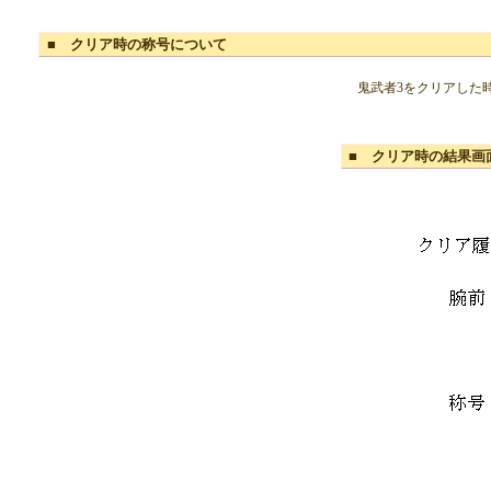
■ クリア時の称号について
鬼武者3をクリアした
■ クリア時の結果画