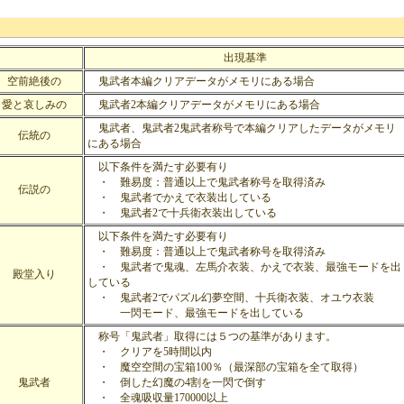
名
出現基準
空前絶後の
鬼武者本編クリアデータがメモリにある場合
愛と哀しみの
鬼武者2本編クリアデータがメモリにある場合
鬼武者、鬼武者2鬼武者称号で本編クリアしたデータがメモリ
伝統の
にある場合
以下条件を満たす必要有り
・ 難易度：普通以上で鬼武者称号を取得済み
伝説の
・ 鬼武者でかえで衣装出している
・ 鬼武者2で十兵衛衣装出している
以下条件を満たす必要有り
・ 難易度：普通以上で鬼武者称号を取得済み
・ 鬼武者で鬼魂、左馬介衣装、かえで衣装、最強モードを出
殿堂入り
している
・ 鬼武者2でパズル幻夢空間、十兵衛衣装、オユウ衣装
一閃モード、最強モードを出している
称号「鬼武者」取得には５つの基準があります。
・ クリアを5時間以内
・ 魔空空間の宝箱100％（最深部の宝箱を全て取得）
鬼武者
・ 倒した幻魔の4割を一閃で倒す
・ 全魂吸収量170000以上