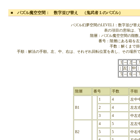
■ パズル魔空空間： 数字並び替え （鬼武者１のパズル）
パズル幻夢空間のLEVEL1：数字並び
表の項目の意味は、
階層：パズル魔空空間の階数
番号：階層にある箱を左
手数：解くまで掛
手順：解法の手順。左、中、右は、それぞれ回転位置を表し、その場所で
1
─
2
─
|
左
|
中
|
5
─
6
─
階層
番号
手数
手順
1
4
左中
B1
2
4
左左
3
4
中左
4
5
左左
B2
5
5
中右