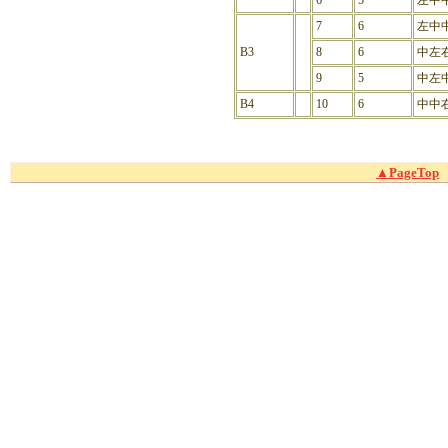
6
5
左中
7
6
左中
B3
8
6
中左
9
5
中左
B4
10
6
中中
▲PageTop