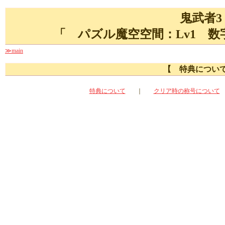
鬼武者3
「 パズル魔空空間：Lv1 
≫main
【 特典につい
特典について
｜
クリア時の称号について