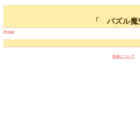
「 パズル魔
≫main
特典について