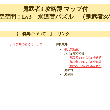
鬼武者3 攻略簿 マップ付
空空間：Lv3 水道菅パズル （鬼武者3
【 特典について 】 リンク
｜
クリア時の称号について
｜
特典攻略
├
平八無頼伝
├ パズル魔空空間
│ ├
鬼武者１のパズル全解答
│ ├
鬼武者２のパズル全解答
│ └
鬼武者３のパズル全解答
├ 鬼射的
└ 鬼修練