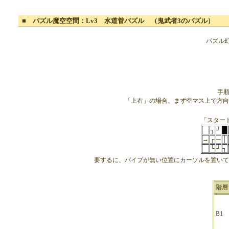
■ パズル魔空空間：Lv3 水道菅パズル （鬼武者3のパズル）
パズル幻
手
「上右」の場合、まず空マス上で方向
「スター
┐
┘
→
┌
─
│
└
┘
┐
要するに、パイプが無い位置にカーソルを置いて
階層
B1