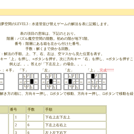
夢空間のLEVEL3：水道管並び替えゲームの解法を表に記載します。
表の項目の意味は、下記のとおり。
階層：パズル魔空空間の階数。初めの階が地下1階。
番号：階層にある箱を左から付けた番号。
手数：解くまで掛かる回数。
順：解法の手順。上、下、右、左は、空マスから見た位置を表す。
キー「上」を押し、○ボタンを押す。次に方向キー「右」を押し、○ボタンを押すこ
例えば。。。答えが「下左左上」の場合。。。。
ト：４手」
「下」
「左」
「左」
「上」...
完成!!!!!!
┐
┘
│
┐
┘
│
┐
┘
│
┘
│
←
→
┌
─
←
→
┌
─
←
→
┌
─
←
→
┐
┌
─
←
└
┘
┐
└
┘
┐
└
┘
┐
└
┘
┐
解き方の順に、方向キー押し、□ボタンで移動、方向キー押し、□ボタンで移動を繰
番号
手数
手順
1
7
下右上左下左上
2
6
下左上右右上
3
6
左上左下右下