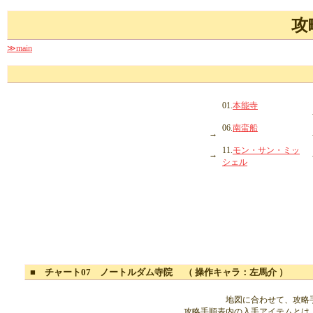
攻
≫main
01.
本能寺
06.
南蛮船
→
11.
モン・サン・ミッ
→
シェル
■ チャート07 ノートルダム寺院 （ 操作キャラ：左馬介 ）
地図に合わせて、攻略
攻略手順表内の入手アイテムとは