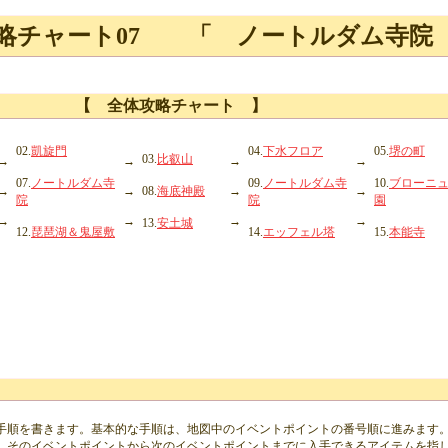
略チャート07 「 ノートルダム寺院
【 全体攻略チャート 】
02.
凱旋門
04.
下水フロア
05.
堺の町
03.
比叡山
→
→
→
→
07.
ノートルダム寺
09.
ノートルダム寺
10.
ブローニ
→
→
08.
海底神殿
→
→
院
院
園
→
→
→
→
13.
安土城
12.
琵琶湖＆鬼屋敷
14.
エッフェル塔
15.
本能寺
手順を書きます。基本的な手順は、地図中のイベントポイントの番号順に進みます
、そのイベントポイントから次のイベントポイントまでに入手できるアイテムを指