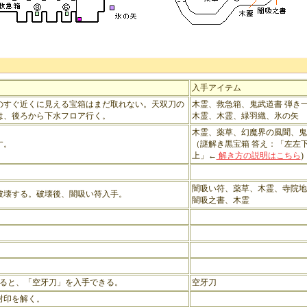
入手アイテム
のすぐ近くに見える宝箱はまだ取れない。天双刀の
木霊、救急箱、鬼武道書 弾き
は、後ろから下水フロア行く。
木霊、木霊、緑羽織、氷の矢
木霊、薬草、幻魔界の風聞、鬼
す。
（謎解き黒宝箱 答え：「左左
上」←
解き方の説明はこちら
)
。
闇吸い符、薬草、木霊、寺院地
破壊する。破壊後、闇吸い符入手。
闇吸之書、木霊
れると、「空牙刀」を入手できる。
空牙刀
封印を解く。