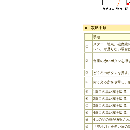
■ 攻略手順
手順
スタート地点。破魔鏡
①
レベルが足りない場合
②
台座の赤いボタンを押
③
どくろのボタンを押す
④
赤く光る所を攻撃し、
⑤
1番目の黒い霧を吸収。
⑥
2番目の黒い霧を吸収。
⑦
3番目の黒い霧を吸収。
⑧
4番目の黒い霧を吸収。
⑨
4つの闇の霧が吸収さ
⑩
「空牙刀」を使い扉の