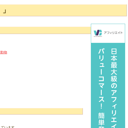
 」
ュ動物
。
しています。