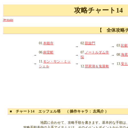
攻略チャート1
≫main
【 全体攻略
01.
本能寺
02.
凱旋門
03.
比叡
→
→
06.
南蛮船
07.
ノートルダム寺
→
→
→
08.
海底
院
11.
モン・サン・ミッ
→
→
→
13.
安土
シェル
12.
琵琶湖＆鬼屋敷
■ チャート14 エッフェル塔 （ 操作キャラ： 左馬介 ）
地図に合わせて、攻略手順を書きます。基本的な手順は
攻略手順表内の入手アイテムとは、そのイベントポイントから次の