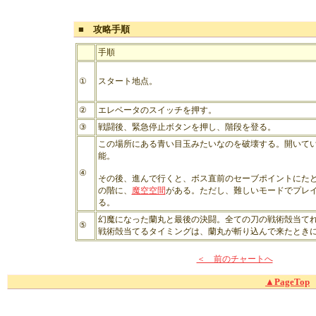
■ 攻略手順
手順
①
スタート地点。
②
エレベータのスイッチを押す。
③
戦闘後、緊急停止ボタンを押し、階段を登る。
この場所にある青い目玉みたいなのを破壊する。開いて
能。
④
その後、進んで行くと、ボス直前のセーブポイントにた
の階に、
魔空空間
がある。ただし、難しいモードでプレ
る。
幻魔になった蘭丸と最後の決闘。全ての刀の戦術殻当て
⑤
戦術殻当てるタイミングは、蘭丸が斬り込んで来たとき
＜ 前のチャートへ
▲PageTop