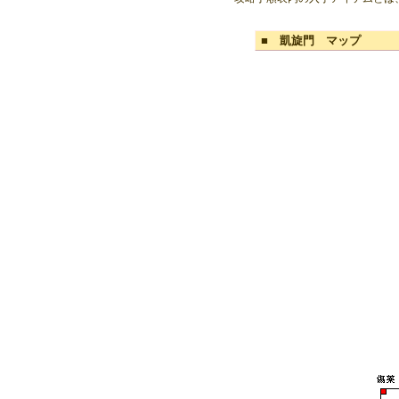
■ 凱旋門 マップ