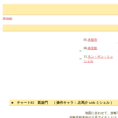
≫main
01.
本能寺
06.
南蛮船
→
11.
モン・サン・ミッ
→
シェル
■ チャート02 凱旋門 （ 操作キャラ：.左馬介 with ミシェル ）
地図に合わせて、攻略
攻略手順表内の入手アイテムとは