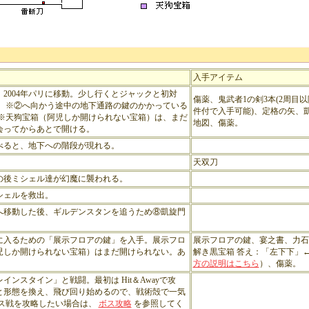
入手アイテム
2004年パリに移動。少し行くとジャックと初対
傷薬、鬼武者1の剣3本(2周目
。 ※②へ向かう途中の地下通路の鍵のかかっている
件付で入手可能)、定格の矢、
 ※天狗宝箱（阿児しか開けられない宝箱）は、まだ
地図、傷薬。
会ってからあとで開ける。
べると、地下への階段が現れる。
天双刀
の後ミシェル達が幻魔に襲われる。
シェルを救出。
へ移動した後、ギルデンスタンを追うため⑧凱旋門
に入るための「展示フロアの鍵」を入手。展示フロ
展示フロアの鍵、宴之書、力石
児しか開けられない宝箱）はまだ開けられない。あ
解き黒宝箱 答え：「左下下」
方の説明はこちら
）、傷薬。
ンスタイン」と戦闘。最初は Hit＆Awayで攻
と形態を換え、飛び回り始めるので、戦術殻で一気
ス戦を攻略したい場合は、
ボス攻略
を参照してく