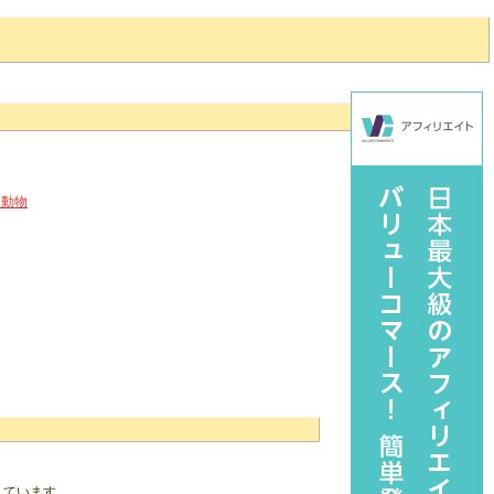
ュ動物
。
しています。