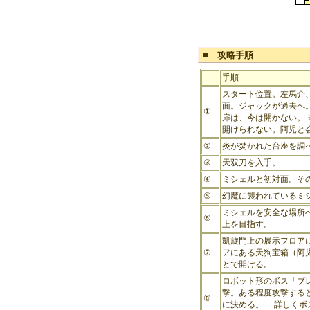
■ 攻略手順
手順
スタート位置。左馬介、
面。ジャックが過去へ
①
扉は、今は開かない。
開けられない。阿児と
②
炎が焚かれた台座を調
③
天双刀を入手。
④
ミシェルと初対面。そ
⑤
幻魔に襲われているミ
ミシェルを安全な場所
⑥
上を目指す。
凱旋門上の展示フロア
⑦
アにある天狗宝箱（阿
とで開ける。
ロボット形のボス「ブレイ
撃。ある程度攻撃する
⑧
に決める。 詳しくボ