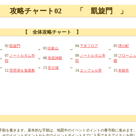
攻略チャート02 「 凱旋門 」
【 全体攻略チャート 】
02.
凱旋門
04.
下水フロア
05.
堺の町
03.
比叡山
→
→
→
→
07.
ノートルダム寺
09.
ノートルダム寺
10.
ブローニ
→
→
08.
海底神殿
→
→
院
院
園
→
→
→
→
13.
安土城
12.
琵琶湖＆鬼屋敷
14.
エッフェル塔
15.
本能寺
手順を書きます。基本的な手順は、地図中のイベントポイントの番号順に進みます
、そのイベントポイントから次のイベントポイントまでに入手できるアイテムを指