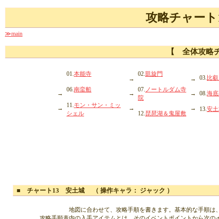
攻略チャート
≫main
【 全体攻略
01.
本能寺
02.
凱旋門
03.
比叡
→
→
06.
南蛮船
07.
ノートルダム寺
→
→
→
08.
海底
院
11.
モン・サン・ミッ
→
→
→
13.
安土
シェル
12.
琵琶湖＆鬼屋敷
■ チャート13 安土城 （ 操作キャラ： ジャック ）
地図に合わせて、攻略手順を書きます。基本的な手順は
攻略手順表内の入手アイテムとは、そのイベントポイントから次の