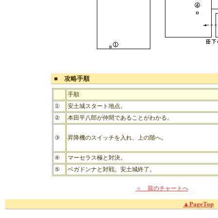
■ 攻略手順
手順
①
安土城スタート地点。
②
本田平八郎が仲間であることがわかる。
③
昇降機のスイッチを入れ、上の階へ。
④
マーセラス極と対決。
⑤
ベガドンナと対戦。安土城終了。
＜ 前のチャートへ
▲PageTop