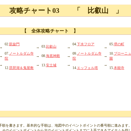
攻略チャート03 「 比叡山 」
【 全体攻略チャート 】
02.
凱旋門
04.
下水フロア
05.
堺の町
03.
比叡山
→
→
→
→
07.
ノートルダム寺
09.
ノートルダム寺
10.
ブローニ
→
→
08.
海底神殿
→
→
院
院
園
→
→
→
→
13.
安土城
12.
琵琶湖＆鬼屋敷
14.
エッフェル塔
15.
本能寺
手順を書きます。基本的な手順は、地図中のイベントポイントの番号順に進みます
、そのイベントポイントから次のイベントポイントまでに入手できるアイテムを指