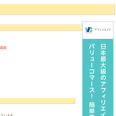
ュ動物
。
しています。