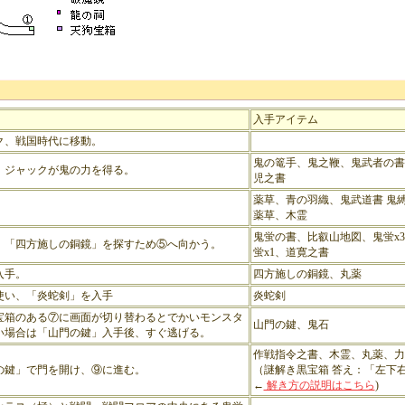
入手アイテム
ク、戦国時代に移動。
鬼の篭手、鬼之鞭、鬼武者の書
、ジャックが鬼の力を得る。
児之書
薬草、青の羽織、鬼武道書 鬼
薬草、木霊
鬼蛍の書、比叡山地図、鬼蛍x
、「四方施しの銅鏡」を探すため⑤へ向かう。
蛍x1、道寛之書
入手。
四方施しの銅鏡、丸薬
使い、「炎蛇剣」を入手
炎蛇剣
宝箱のある⑦に画面が切り替わるとでかいモンスタ
山門の鍵、鬼石
い場合は「山門の鍵」入手後、すぐ逃げる。
作戦指令之書、木霊、丸薬、力
の鍵」で門を開け、⑨に進む。
（謎解き黒宝箱 答え：「左下
←
解き方の説明はこちら
)