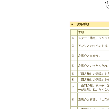
■ 攻略手順
手順
①
スタート地点。ジャッ
②
アンリとのイベント後
③
左馬介と出会う。
④
左馬介といったん別れ
⑤
「四方施しの銅鏡」を
⑥
「四方施しの銅鏡」を
「山門の鍵」を入手。
⑦
ーが出現。戦いたくな
⑧
左馬介と再開。「山門