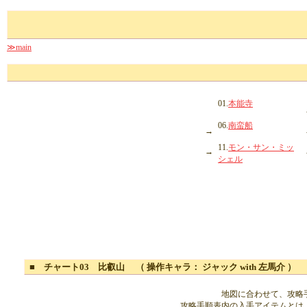
≫main
01.
本能寺
06.
南蛮船
→
11.
モン・サン・ミッ
→
シェル
■ チャート03 比叡山 （ 操作キャラ： ジャック with 左馬介 ）
地図に合わせて、攻略
攻略手順表内の入手アイテムとは